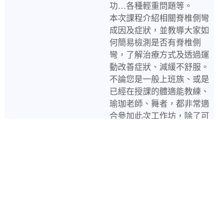
功…各種輕重問題等。
本次課程介紹相關脊椎側彎
成因及症狀，並教導大家如
何簡易檢測是否有脊椎側
彎，了解治療方式及透過運
動改善症狀、減緩不舒服。
不論您是一般上班族、或是
已經在授課的體適能教練、
瑜珈老師、舞者，都非常適
合參加此次工作坊，除了可
以改善自己也可以更幫助學
員，讓您在授課時遇到有類
似問題的學員，都能給予更
明確的幫助！
立即報名