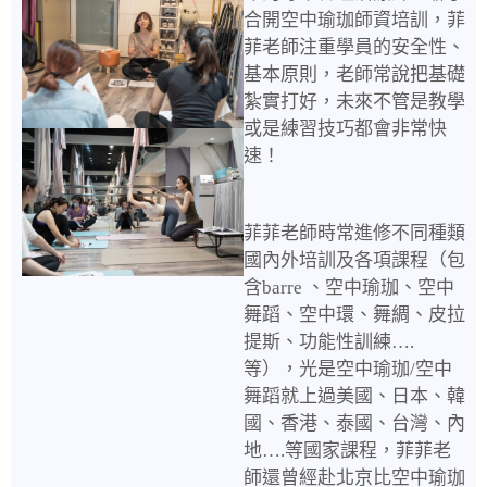
合開空中瑜珈師資培訓，菲
菲老師注重學員的安全性、
基本原則，老師常說把基礎
紮實打好，未來不管是教學
或是練習技巧都會非常快
速！
菲菲老師時常進修不同種類
國內外培訓及各項課程（包
含barre 、空中瑜珈、空中
舞蹈、空中環、舞綢、皮拉
提斯、功能性訓練….
等），光是空中瑜珈/空中
舞蹈就上過美國、日本、韓
國、香港、泰國、台灣、內
地….等國家課程，菲菲老
師還曾經赴北京比空中瑜珈